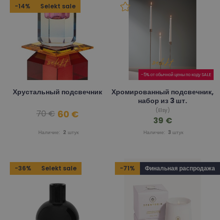
-14%
Selekt sale
-5% от обычной цены по коду SALE
Хрустальный подсвечник
Хромированный подсвечник,
набор из 3 шт.
(Elsy)
60 €
70 €
39 €
Наличие:
2
штук
Наличие:
3
штук
-36%
Selekt sale
-71%
Финальная распродажа