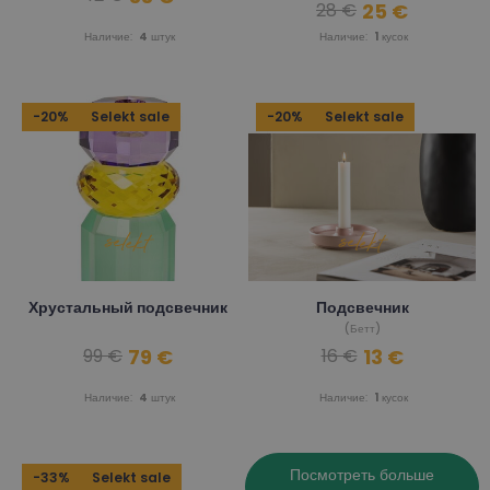
25 €
28 €
(Vivin) 1000 г
Наличие:
4
штук
Наличие:
1
кусок
-20%
Selekt sale
-20%
Selekt sale
Хрустальный подсвечник
Подсвечник
(Бетт)
79 €
13 €
99 €
16 €
Наличие:
4
штук
Наличие:
1
кусок
Посмотреть больше
-33%
Selekt sale