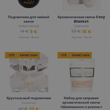
Подсвечник для чайной
Ароматическая свеча Cozy
свечи
Blanket
(Urban Nature)
(Scentorie)
9 €
16 €
14 €
55 €
Наличие:
3
штук
Наличие:
1
кусок
-21%
Selekt sale
-11%
Selekt sale
Хрустальный подсвечник
Набор для заправки
ароматической свечи
(экземпляр)
«Шампанское и ревень»
33 €
42 €