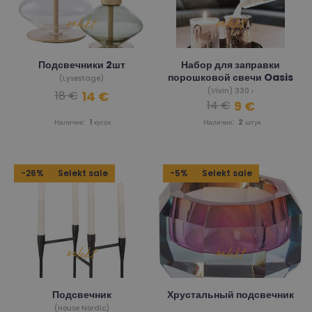
Подсвечники 2шт
Набор для заправки
порошковой свечи Oasis
(Lysestage)
(Vivin) 330 г
14 €
18 €
9 €
14 €
Наличие:
1
кусок
Наличие:
2
штук
-26%
Selekt sale
-5%
Selekt sale
Подсвечник
Хрустальный подсвечник
(House Nordic)