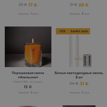
17 €
20 €
23 €
21 €
Наличие:
1
кусок
Наличие:
8
штук
-10%
Selekt sale
Порошковая свеча
Белые светодиодные свечи,
«Апельсин»
2 шт
(Vivin), 160 г, без запаха
31 €
34 €
12 €
Наличие:
2
штук
Наличие:
2
штук