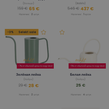
(Больце)
(Babilo)
65 €
437 €
159 €
546 €
Наличие:
2
штук
Наличие:
1
кусок
-3%
Selekt sale
-7% от обычной цены по коду SALE
-5% от обычной цены по коду SALE
Зелёная лейка
Белая лейка
(Кейра)
(Кейра)
28 €
25 €
29 €
Наличие:
2
штук
Наличие:
4
штук