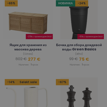
-65%
НОВИНКА
-24%
-25% с промокодом SALE
-10% с промокодом SALE
Ящик для хранения из
Бочка для сбора дождевой
массива дерева
воды Green Basics
(Cinas)
(elho)
277 €
75 €
802 €
99 €
Наличие:
1
кусок
Наличие:
1
кусок
-14%
Selekt sale
-67%