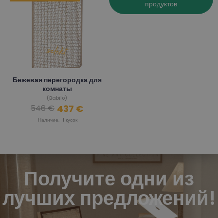
продуктов
Бежевая перегородка для
комнаты
(Babilo)
437 €
546 €
Наличие:
1
кусок
Получите одни из
лучших предложений!