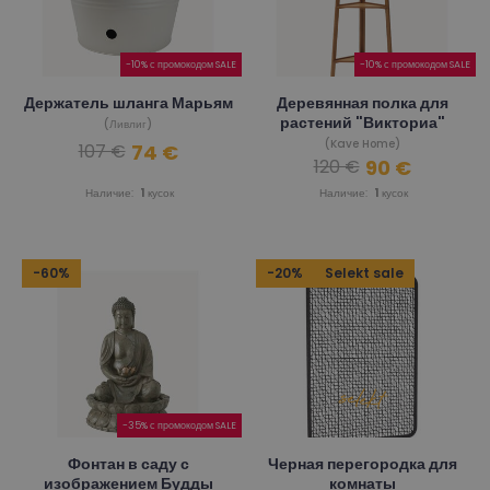
-10% с промокодом SALE
-10% с промокодом SALE
Держатель шланга Марьям
Деревянная полка для
растений "Викториа"
(Ливлиг)
(Kave Home)
74 €
107 €
90 €
120 €
Наличие:
1
кусок
Наличие:
1
кусок
-60%
-20%
Selekt sale
-35% с промокодом SALE
Фонтан в саду с
Черная перегородка для
изображением Будды
комнаты