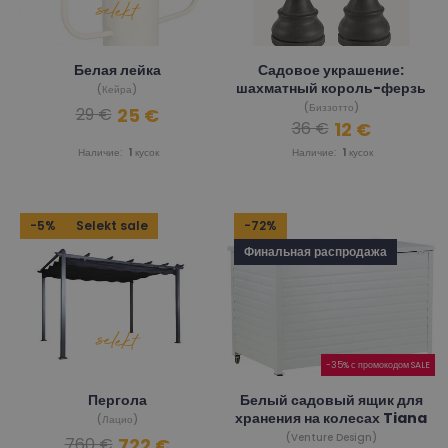
Белая лейка
Садовое украшение:
шахматный король-ферзь
(Кейра)
(Биззотто)
25 €
29 €
12 €
36 €
Наличие:
1
кусок
Наличие:
1
кусок
-5%
Selekt sale
-72%
Финальная распродажа
-35% с промокодом SALE
Пергола
Белый садовый ящик для
хранения на колесах Tiana
(Лацио)
(Venture Design)
722 €
760 €