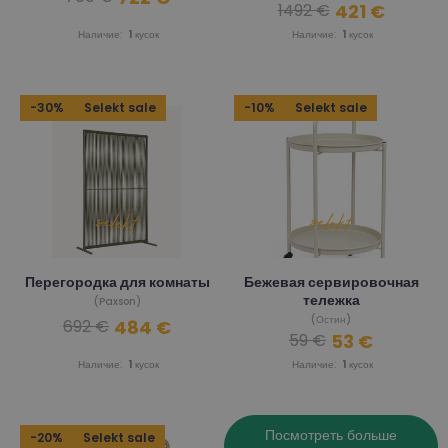
421 €
1492 €
Наличие:
1
кусок
Наличие:
1
кусок
-30%
Selekt sale
-10%
Selekt sale
Перегородка для комнаты
Бежевая сервировочная
тележка
(Paxson)
(Остин)
484 €
692 €
53 €
59 €
Наличие:
1
кусок
Наличие:
1
кусок
Посмотреть больше
-20%
Selekt sale