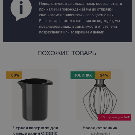
Перед отпуском со склада товар проверяется, и
при наличии повреждений мы до отправки
связываемся с клиентом и сообщаем о них.
Если товар в таком состоянии не подходит, мы
предлагаем скидку в зависимости от степени
повреждения или возвращаем деньги.
ПОХОЖИЕ ТОВАРЫ
-60%
НОВИНКА
-24%
-10% с промокодом SALE
Черная кастрюля для
Насадка-венчик
смешивания Classic
(KitchenAid)