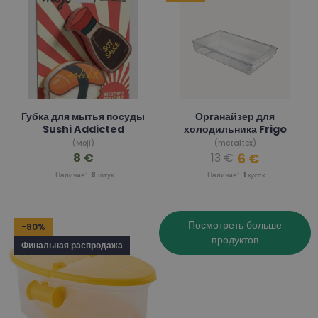
Губка для мытья посуды
Органайзер для
Sushi Addicted
холодильника Frigo
(Moji)
(metaltex)
8 €
6 €
13 €
Наличие:
8
штук
Наличие:
1
кусок
Посмотреть больше
-80%
продуктов
Финальная распродажа