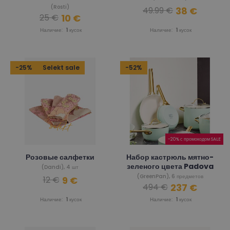
(Rosti)
38 €
49.99 €
10 €
25 €
Наличие:
1
кусок
Наличие:
1
кусок
-25%
Selekt sale
-52%
-20% с промокодом SALE
Розовые салфетки
Набор кастрюль мятно-
зеленого цвета Padova
(Dandi), 4 шт
(GreenPan), 6 предметов
9 €
12 €
237 €
494 €
Наличие:
1
кусок
Наличие:
1
кусок