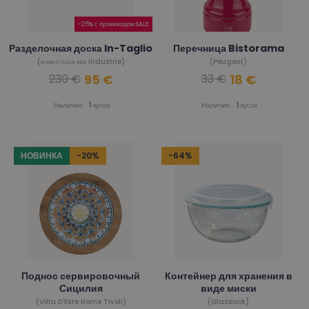
-25% с промокодом SALE
Разделочная доска In-Taglio
Перечница Bistorama
(известная как Industrie)
(Peugeot)
95 €
18 €
230 €
33 €
Наличие:
1
кусок
Наличие:
1
кусок
НОВИНКА
-20%
-64%
Поднос сервировочный
Контейнер для хранения в
Сицилия
виде миски
(Villa D'Este Home Tivoli)
(Glasslock)