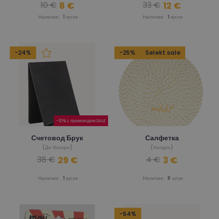
8 €
12 €
10 €
33 €
Наличие:
1
кусок
Наличие:
1
кусок
-24%
-25%
Selekt sale
-10% с промокодом SALE
Счетовод Брук
Салфетка
(Де Иххорн)
(Уилдон)
29 €
3 €
38 €
4 €
Наличие:
1
кусок
Наличие:
8
штук
-54%