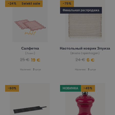
-24%
Selekt sale
-75%
Финальная распродажа
Салфетка
Настольный коврик Элуиза
(Ловис)
(Broste Copenhagen)
19 €
6 €
25 €
24 €
Наличие:
3
штук
Наличие:
3
штук
-60%
НОВИНКА
-45%