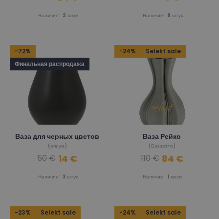
Наличие:
2
штук
Наличие:
8
штук
-72%
-24%
Selekt sale
Финальная распродажа
Ваза для черных цветов
Ваза Рейко
(опиум)
(Биззотто)
14 €
84 €
50 €
110 €
Наличие:
3
штук
Наличие:
1
кусок
-23%
Selekt sale
-24%
Selekt sale