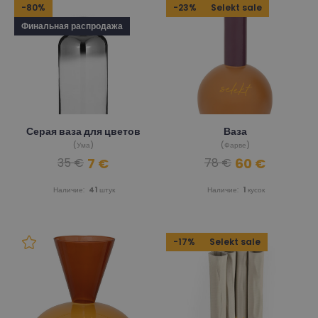
-80%
-23%
Selekt sale
Финальная распродажа
Серая ваза для цветов
Ваза
(Ума)
(Фарве)
7 €
60 €
35 €
78 €
Наличие:
41
штук
Наличие:
1
кусок
-17%
Selekt sale