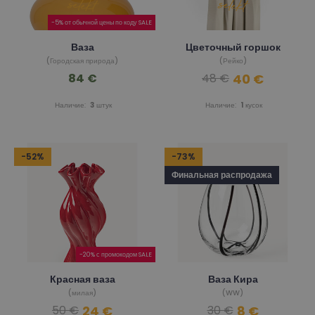
-5% от обычной цены по коду SALE
Ваза
Цветочный горшок
(Городская природа)
(Рейко)
84 €
40 €
48 €
Наличие:
3
штук
Наличие:
1
кусок
-52%
-73%
Финальная распродажа
-20% с промокодом SALE
Красная ваза
Ваза Кира
(милая)
(WW)
24 €
8 €
50 €
30 €