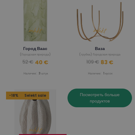
Город Ваас
Ваза
(Городская природа)
(трубка) Городская природа
40 €
83 €
52 €
109 €
Наличие:
3
штук
Наличие:
1
кусок
Посмотреть больше
-18%
Selekt sale
продуктов