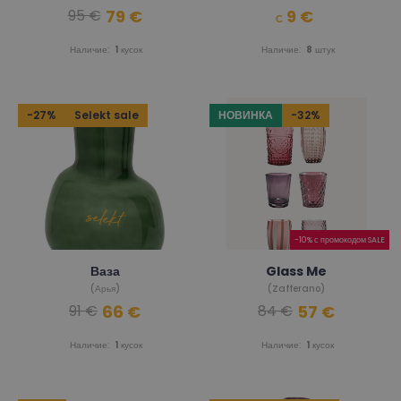
79 €
9 €
95 €
С
Наличие:
1
кусок
Наличие:
8
штук
-27%
Selekt sale
НОВИНКА
-32%
-10% с промокодом SALE
Ваза
Glass Me
(Арья)
(Zafferano)
66 €
57 €
91 €
84 €
Наличие:
1
кусок
Наличие:
1
кусок