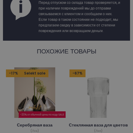
Перед отпуском со склада товар проверяется, и
при наличии повреждений мы до отправки
связываемся с клиентом и сообщаем о них.
Если товар в таком состоянии не подходит, мы
предлагаем скидку в зависимости от степени
повреждения или возвращаем деньги.
ПОХОЖИЕ ТОВАРЫ
-17%
Selekt sale
-67%
-20% от обычной цены по коду SALE
Серебряная ваза
Стеклянная ваза для цветов
(Лев)
(Лия)