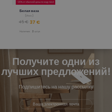
-20% от обычной цены по коду SALE
Белая ваза
(Инес)
37 €
45 €
Наличие:
2
штук
Получите одни из
лучших предложений!
Подпишитесь на нашу рассылку